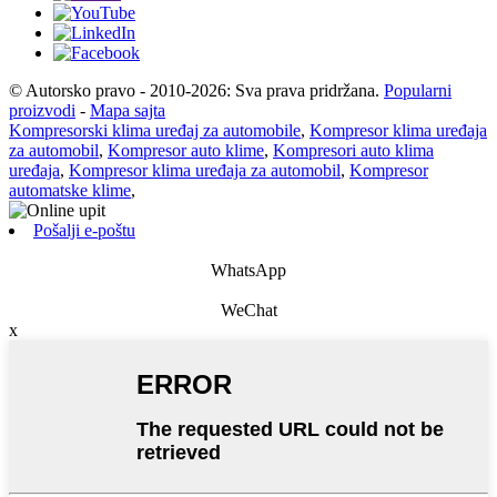
© Autorsko pravo - 2010-2026: Sva prava pridržana.
Popularni
proizvodi
-
Mapa sajta
Kompresorski klima uređaj za automobile
,
Kompresor klima uređaja
za automobil
,
Kompresor auto klime
,
Kompresori auto klima
uređaja
,
Kompresor klima uređaja za automobil
,
Kompresor
automatske klime
,
Pošalji e-poštu
WhatsApp
WeChat
x