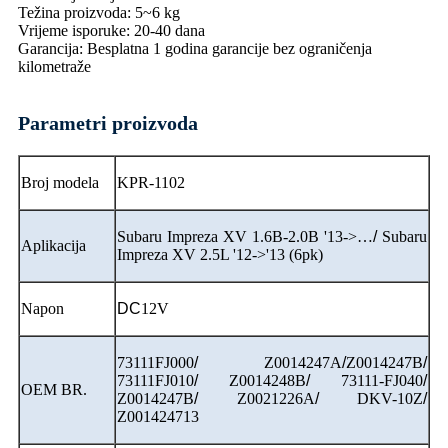
Težina proizvoda: 5~6 kg
Vrijeme isporuke: 20-40 dana
Garancija: Besplatna 1 godina garancije bez ograničenja
kilometraže
Parametri proizvoda
Broj modela
KPR-1102
Subaru Impreza XV 1.6B-2.0B '13->…
/
Subaru
Aplikacija
Impreza XV 2.5L '12->'13 (6pk)
Napon
DC
12V
73111FJ000
/
Z0014247A
/
Z0014247B
/
73111FJ010
/
Z0014248B
/
73111-FJ040
/
OEM BR.
Z0014247B
/
Z0021226A
/
DKV-10Z
/
Z001424713