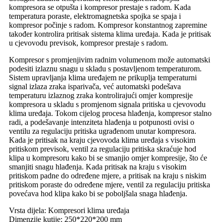
kompresora se otpušta i kompresor prestaje s radom. Kada
temperatura poraste, elektromagnetska spojka se spaja i
kompresor počinje s radom. Kompresor konstantnog zapremine
također kontrolira pritisak sistema klima uređaja. Kada je pritisak
u cjevovodu previsok, kompresor prestaje s radom.
Kompresor s promjenjivim radnim volumenom može automatski
podesiti izlaznu snagu u skladu s postavljenom temperaturom.
Sistem upravljanja klima uređajem ne prikuplja temperaturni
signal izlaza zraka isparivača, već automatski podešava
temperaturu izlaznog zraka kontrolirajući omjer kompresije
kompresora u skladu s promjenom signala pritiska u cjevovodu
klima uređaja. Tokom cijelog procesa hlađenja, kompresor stalno
radi, a podešavanje intenziteta hlađenja u potpunosti ovisi o
ventilu za regulaciju pritiska ugrađenom unutar kompresora.
Kada je pritisak na kraju cjevovoda klima uređaja s visokim
pritiskom previsok, ventil za regulaciju pritiska skraćuje hod
klipa u kompresoru kako bi se smanjio omjer kompresije, što će
smanjiti snagu hlađenja. Kada pritisak na kraju s visokim
pritiskom padne do određene mjere, a pritisak na kraju s niskim
pritiskom poraste do određene mjere, ventil za regulaciju pritiska
povećava hod klipa kako bi se poboljšala snaga hlađenja.
Vrsta dijela: Kompresori klima uređaja
Dimenzije kutije: 250*220*200 mm