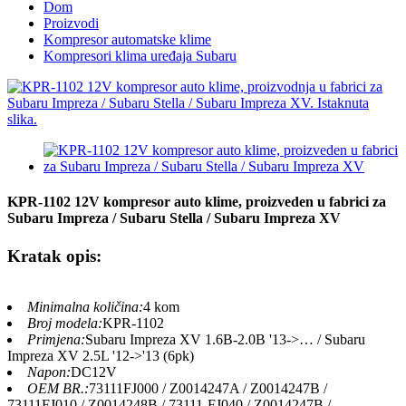
Dom
Proizvodi
Kompresor automatske klime
Kompresori klima uređaja Subaru
KPR-1102 12V kompresor auto klime, proizveden u fabrici za
Subaru Impreza / Subaru Stella / Subaru Impreza XV
Kratak opis:
Minimalna količina:
4 kom
Broj modela:
KPR-1102
Primjena:
Subaru Impreza XV 1.6B-2.0B '13->… / Subaru
Impreza XV 2.5L '12->'13 (6pk)
Napon:
DC12V
OEM BR.:
73111FJ000 / Z0014247A / Z0014247B /
73111FJ010 / Z0014248B / 73111-FJ040 / Z0014247B /