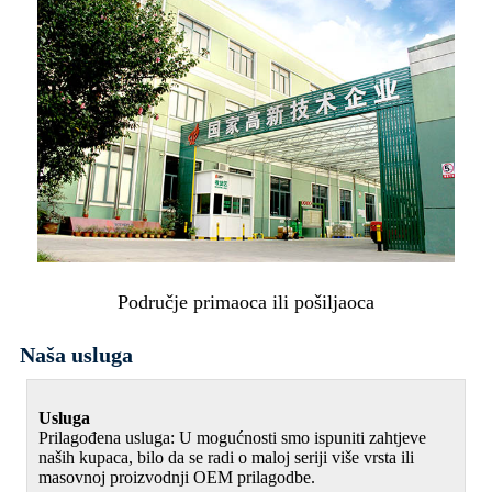
Područje primaoca ili pošiljaoca
Naša usluga
Usluga
Prilagođena usluga: U mogućnosti smo ispuniti zahtjeve
naših kupaca, bilo da se radi o maloj seriji više vrsta ili
masovnoj proizvodnji OEM prilagodbe.