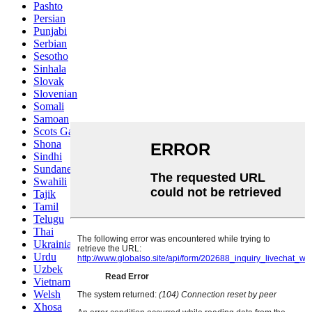
Pashto
Persian
Punjabi
Serbian
Sesotho
Sinhala
Slovak
Slovenian
Somali
Samoan
Scots Gaelic
Shona
Sindhi
Sundanese
Swahili
Tajik
Tamil
Telugu
Thai
Ukrainian
Urdu
Uzbek
Vietnamese
Welsh
Xhosa