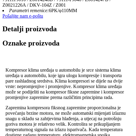
Z0021226A / DKV-104Z / Z001
Parametri remenice:
6PK/φ110MM
Pošaljite nam e-poštu
Detalji proizvoda
Oznake proizvoda
Kompresor klima uređaja u automobilu je srce sistema klima
uređaja u automobilu, koje igra ulogu kompresije i transporta
pare rashladnog sredstva. Klima kompresori se dijele na dvije
vrste: nepromjenjive i promjenjive. Kompresor klima uređaja
može se podijeliti na kompresor fiksne zapremine i kompresor
promjenjive zapremine prema različitim principima rada.
Zapremina kompresora fiksnog zapremine proporcionalna je
povećanju brzine motora, ne može automatski mijenjati izlaznu
snagu u skladu sa zahtjevima hlađenja, a utjecaj na potrošnju
goriva motora je relativno velik. Kontrolira se prikupljanjem
temperaturnog signala na izlazu isparivača. Kada temperatura
dostigne zadanu temperaturu, elektromagnetska spojka