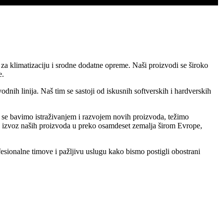
a klimatizaciju i srodne dodatne opreme. Naši proizvodi se široko
e.
h linija. Naš tim se sastoji od iskusnih softverskih i hardverskih
o se bavimo istraživanjem i razvojem novih proizvoda, težimo
su izvoz naših proizvoda u preko osamdeset zemalja širom Evrope,
esionalne timove i pažljivu uslugu kako bismo postigli obostrani