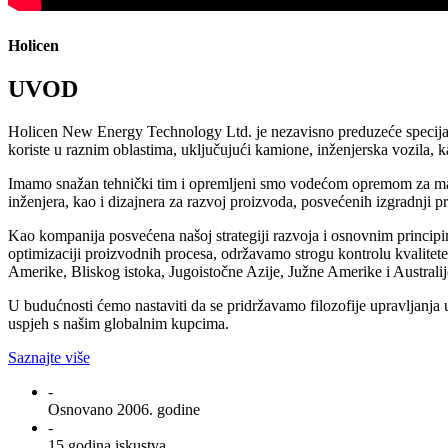
Holicen
UVOD
Holicen New Energy Technology Ltd. je nezavisno preduzeće specijali
koriste u raznim oblastima, uključujući kamione, inženjerska vozila, k
Imamo snažan tehnički tim i opremljeni smo vodećom opremom za mašin
inženjera, kao i dizajnera za razvoj proizvoda, posvećenih izgradnji 
Kao kompanija posvećena našoj strategiji razvoja i osnovnim principi
optimizaciji proizvodnih procesa, održavamo strogu kontrolu kvalitet
Amerike, Bliskog istoka, Jugoistočne Azije, Južne Amerike i Australij
U budućnosti ćemo nastaviti da se pridržavamo filozofije upravljanja 
uspjeh s našim globalnim kupcima.
Saznajte više
-
Osnovano 2006. godine
-
15 godina iskustva