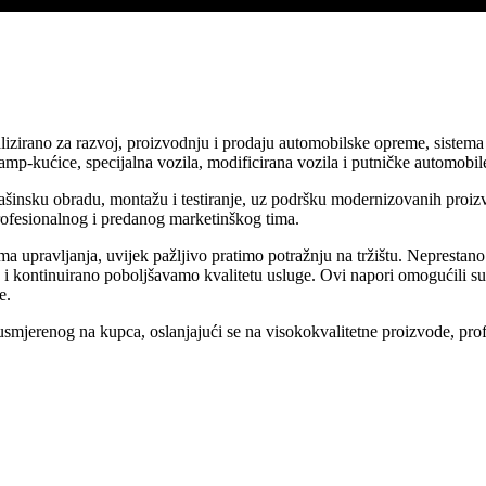
zirano za razvoj, proizvodnju i prodaju automobilske opreme, sistema z
amp-kućice, specijalna vozila, modificirana vozila i putničke automobil
sku obradu, montažu i testiranje, uz podršku modernizovanih proizvodni
profesionalnog i predanog marketinškog tima.
ma upravljanja, uvijek pažljivo pratimo potražnju na tržištu. Neprestan
e i kontinuirano poboljšavamo kvalitetu usluge. Ovi napori omogućili 
e.
usmjerenog na kupca, oslanjajući se na visokokvalitetne proizvode, prof