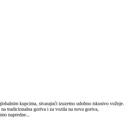
globalnim kupcima, stvarajući izuzetno udobno iskustvo vožnje.
a tradicionalna goriva i za vozila na nova goriva,
timo napredne...