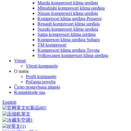
Mazda kompresori klima uređaja
Mitsubishi kompresori klima uređaja
Nissan kompresori klima uređaja
Kompresori klima uređaja Peugeot
Renault kompresori klima uređaja
Suzuki kompresori klima uređaja
Saipa kompresori klima uređaja
Kompresori klima uređaja Subaru
TM kompresori
Kompresori klima uređaja Toyota
Volkswagen kompresori klima uređaja
Vijesti
Vijesti kompanije
O nama
Profil kompanije
Počasna povelja
Često postavljana pitanja
Kontaktirajte nas
English