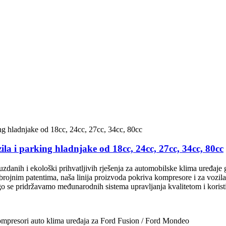
zila i parking hladnjake od 18cc, 24cc, 27cc, 34cc, 80cc
anih i ekološki prihvatljivih rješenja za automobilske klima uređaje 
ojnim patentima, naša linija proizvoda pokriva kompresore i za vozila n
ogo se pridržavamo međunarodnih sistema upravljanja kvalitetom i koris