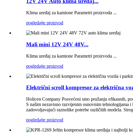
12V 24V Auto klima uređaj...
Klima uređaj za kamione Parametri proizvoda ...
pogledajte proizvod
Mali mini 12V 24V 48V...
Klima uređaj za kamione Parametri proizvoda ...
pogledajte proizvod
Električni scroll kompresor za električna vo
Holicen Company Posvećeni smo pružanju efikasnih, pouzd
S našim nezavisno razvijenim osnovnim tehnologijama i br
zadovoljavajući raznolike potrebe različitih modela. Str
pogledajte proizvod